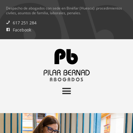
Despacho de abogados con sede en Binéfar (Huesca): procedimientos
civiles, asuntos de familia, laborales, penales.
617 251 284
Facebook