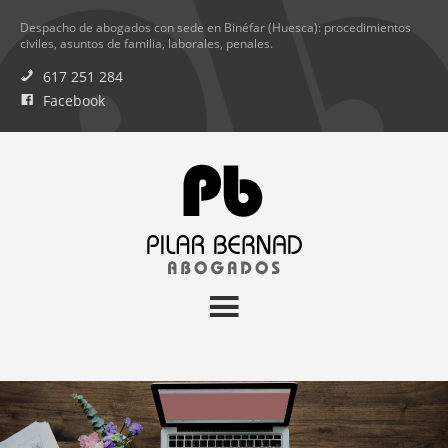
Despacho de abogados con sede en Binéfar (Huesca): procedimientos
civiles, asuntos de familia, laborales, penales.
617 251 284
Facebook