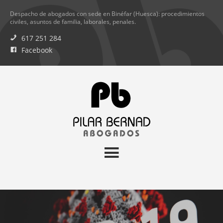
Despacho de abogados con sede en Binéfar (Huesca): procedimientos
civiles, asuntos de familia, laborales, penales.
617 251 284
Facebook